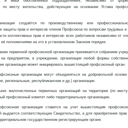
вах и иных обособленных подразделениях, независимо от форм
и по месту жительства, действующее на основании Устава профс
ганизация создаётся по производственному или профессиональ
и защиты прав и интересов членов Профсоюза по вопросам трудовых и
асти коллективных прав и интересов- всех работников независимо от ч
 её полномочиями на это в установленном Законом порядке.
дании первичной профсоюзной организации принимается собранием учред
 на предприятии, в учреждении, организации любой формы собствен
ние организации может инициировать вышестоящий профсоюзный орган.
офсоюзные организации могут объединяться на добровольной основе
е, региональные, республиканские и др.) организации.
ьких малочисленных первичных организаций на территории (по месту
ный профсоюзный комитет либо территориальную организацию.
рофсоюзная организация ставится на учет вышестоящим профсоюз
й выдается соответствующее Свидетельство, а для приобретения прав
ерриториальном государственном регистрирующем органе.