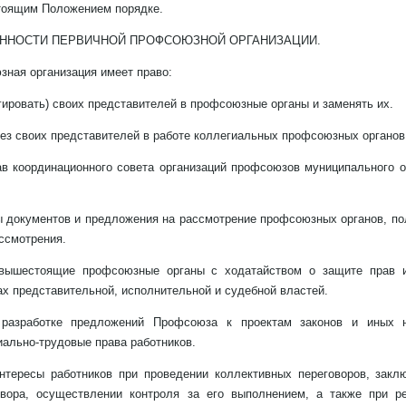
тоящим Положением порядке.
ЯЗАННОСТИ ПЕРВИЧНОЙ ПРОФСОЮЗНОЙ ОРГАНИЗАЦИИ.
ная организация имеет право:
егировать) своих представителей в профсоюзные органы и заменять их.
рез своих представителей в работе коллегиальных профсоюзных органов
ав координационного совета организаций профсоюзов муниципального о
ты документов и предложения на рассмотрение профсоюзных органов, п
ассмотрения.
 вышестоящие профсоюзные органы с ходатайством о защите прав и
х представительной, исполнительной и судебной властей.
в разработке предложений Профсоюза к проектам законов и иных н
ально-трудовые права работников.
интересы работников при проведении коллективных переговоров, закл
овора, осуществлении контроля за его выполнением, а также при р