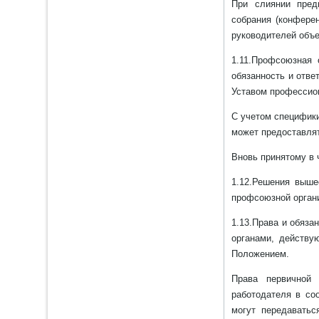
При слиянии пред
собрания (конфере
руководителей объе
1.11.Профсоюзная 
обязанность и отве
Уставом профессио
С учетом специфики
может предоставлят
Вновь принятому в 
1.12.Решения выше
профсоюзной органи
1.13.Права и обяза
органами, действу
Положением.
Права первичной 
работодателя в со
могут передаватьс