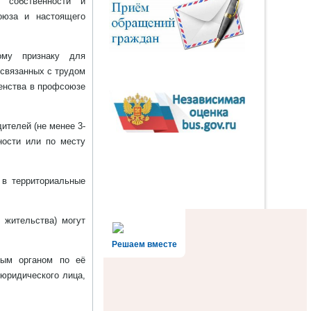
 собственности и
оюза и настоящего
ному признаку для
 связанных с трудом
ленства в профсоюзе
ителей (не менее 3-
ности или по месту
 в территориальные
 жительства) могут
Решаем вместе
ным органом по её
 юридического лица,