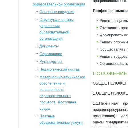
профессиональных с
образовательной организации
Профсоюз помогае
Основные сведения
Структура и органы
Решать социаль
управления
Отстаивать пра
образовательной
Формировать ос
организацией
Решать спорные
Документы
Осуществлять п
Образование
Решать трудовы
Руководство.
Организовывать
Педагогический состав
ПОЛОЖЕНИЕ о 
Материально-техническое
обеспечение и
ОБЩЕЕ ПОЛОЖЕН
оснащенность
1.ОБЩИЕ ПОЛОЖЕН
образовательного
процесса. Доступная
1.1.Первичная п
среда.
природноресурсног
организация) – до
Платные
одном предприятии
образовательные услуги