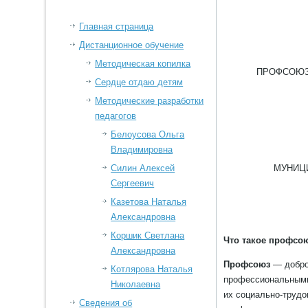
Главная страница
Дистанционное обучение
Методическая копилка
ПРОФСОЮЗ
Сердце отдаю детям
Методические разработки
педагогов
Белоусова Ольга
Владимировна
Силин Алексей
МУНИЦ
Сергеевич
Казетова Наталья
Александровна
Коршик Светлана
Что такое профсо
Александровна
Профсоюз
— добро
Котлярова Наталья
профессиональными 
Николаевна
их социально-трудо
Сведения об