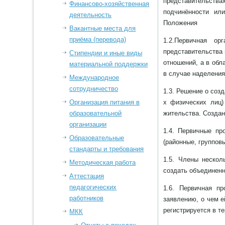
представительст
Финансово-хозяйственная
подчинённости ил
деятельность
Положения
Вакантные места для
приёма (перевода)
1.2.Первичная ор
представительства 
Стипендии и иные виды
отношений, а в обл
материальной поддержки
в случае наделения
Международное
сотрудничество
1.3. Решение о соз
Организация питания в
х физических лиц)
образовательной
жительства. Созда
организации
1.4. Первичные пр
Образовательные
(районные, групповы
стандарты и требования
1.5. Члены нескол
Методическая работа
создать объединен
Аттестация
педагогических
1.6. Первичная п
работников
заявлению, о чем е
регистрируется в т
МКК