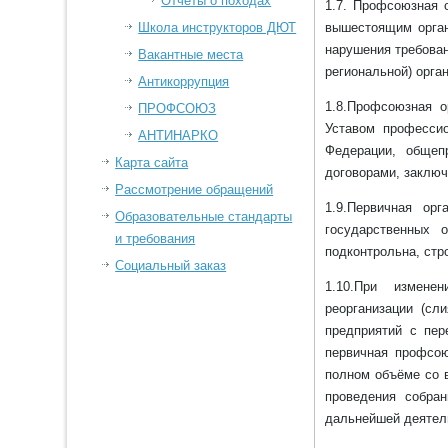
Отчеты о походах
1.7. Профсоюзная 
Школа инструкторов ДЮТ
вышестоящим орган
нарушения требован
Вакантные места
региональной) орга
Антикоррупция
1.8.Профсоюзная 
ПРОФСОЮЗ
Уставом професси
АНТИНАРКО
Федерации, общеп
Карта сайта
договорами, заклю
Рассмотрение обращений
1.9.Первичная ор
Образовательные стандарты
государственных 
и требования
подконтрольна, стр
Социальный заказ
1.10.При изменен
реорганизации (сл
предприятий с пер
первичная профсо
полном объёме со 
проведения собран
дальнейшей деятел