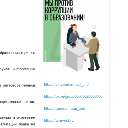
.
бразования (при его
олучать информацию
https://vk.com/armavir_mo
 интересов членов
https://ok.ru/group55665028038886
ормативных актов,
https://t.me/armawir_adm
ючении и изменении
https://armvest.ru/
еализации права на