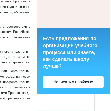
 состава Профсоюза
ние года и за иные
краевой, областной,
ь в соответствии с
ьством Российской
и и коллективными
Есть предложения по
организации учебного
процесса или знаете,
енного управления,
е подотчетна и не
как сделать школу
льного партнёрства.
лучше?
 или организации,
кже создании новых
Написать о проблеме
т профорганизация,
 свои полномочия в
енами Профсоюза до
иного решения о её