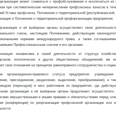
организация может сниматься с профобслуживания и исключаться из
ом при систематическом неперечислении профсоюзных взносов в тече
ий Устава профсоюза, Положения о территориальной (республиканской, 
низации и Положения о территориальной профорганизации предприятия.
организация и её выборные органы осуществляют свою деятельност
онального союза, настоящим Положением, действующим законодател
ризнанными нормами международного права, а также соглашениям
чаемыми Профессиональным союзом и его органами.
ганизация независима в своей деятельности от структур хозяйств
органов, политических и других общественных объединений, им н
оит свои отношения на принципах равноправного сотрудничества и социа
ии организационно-правового статуса предприятия, учреждения
ияние, присоединение, разделение, выделение, преобразование), а та
еводом (переходом) в него работников из предприятия, где действуе
юзная организация и её выборные органы продолжают осуществлять
всеми имущественными и иными правами и обязательствами перед чл
ия (конференции) по реорганизации профсоюзной организации или 
ьности.