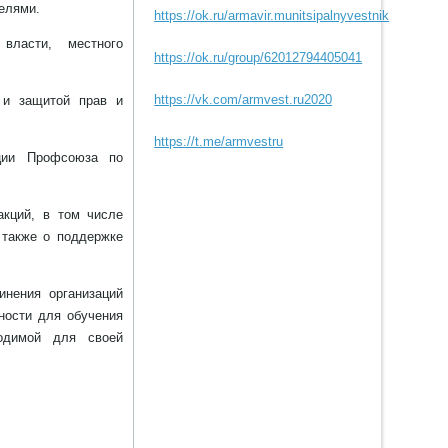
телями.
https://ok.ru/armavir.munitsipalnyvestnik
власти, местного
https://ok.ru/group/62012794405041
https://vk.com/armvest.ru2020
 и защитой прав и
https://t.me/armvestru
ации Профсоюза по
акций, в том числе
 также о поддержке
инения организаций
ности для обучения
одимой для своей