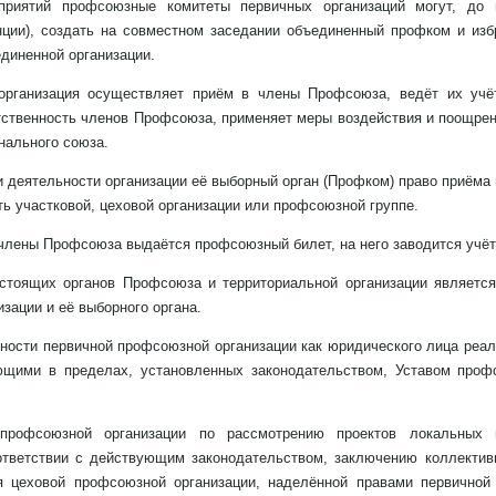
приятий профсоюзные комитеты первичных организаций могут, до 
нции), создать на совместном заседании объединенный профком и избр
диненной организации.
организация осуществляет приём в члены Профсоюза, ведёт их учёт
тственность членов Профсоюза, применяет меры воздействия и поощрен
нального союза.
 деятельности организации её выборный орган (Профком) право приём
ь участковой, цеховой организации или профсоюзной группе.
члены Профсоюза выдаётся профсоюзный билет, на него заводится учёт
стоящих органов Профсоюза и территориальной организации являетс
зации и её выборного органа.
нности первичной профсоюзной организации как юридического лица ре
ющими в пределах, установленных законодательством, Уставом про
профсоюзной организации по рассмотрению проектов локальных 
ответствии с действующим законодательством, заключению коллективн
я цеховой профсоюзной организации, наделённой правами первичной