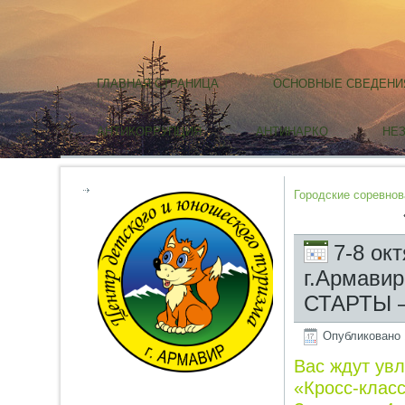
ГЛАВНАЯ СТРАНИЦА
ОСНОВНЫЕ СВЕДЕНИ
АНТИКОРРУПЦИЯ
АНТИНАРКО
НЕ
Городские соревно
7-8 ок
г.Армави
СТАРТЫ –
Опубликовано
Вас ждут ув
«Кросс-класс