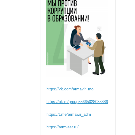
https://vk.com/armavir_mo
https://ok.ru/group55665028038886
https://t.me/armawir_adm
https://armvest.ru/