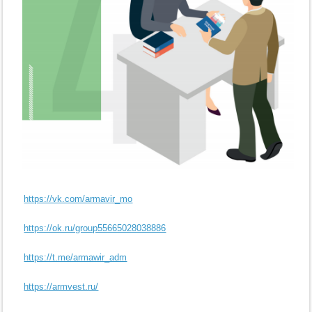
https://vk.com/armavir_mo
https://ok.ru/group55665028038886
https://t.me/armawir_adm
https://armvest.ru/