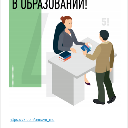
https://vk.com/armavir_mo