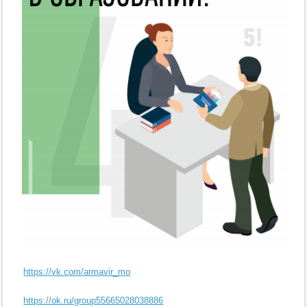
https://vk.com/armavir_mo
https://ok.ru/group55665028038886