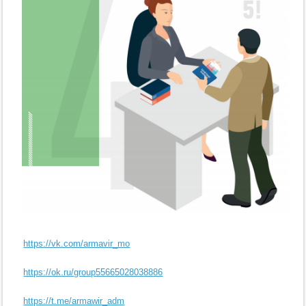
https://vk.com/armavir_mo
https://ok.ru/group55665028038886
https://t.me/armawir_adm